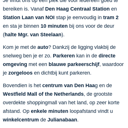
Je vindt ons op een plek die voor iedereen goed te
bereiken is. Vanaf
Den Haag Centraal Station
en
Station Laan van NOI
stap je eenvoudig in
tram 2
en sta je binnen
10 minuten
bij ons voor de deur
(
halte Mgr. van Steelaan
).
Kom je met de
auto
? Dankzij de ligging vlakbij de
snelweg ben je er zo.
Parkeren
kan in de
directe
omgeving
met een
blauwe parkeerschijf
, waardoor
je
zorgeloos
en dichtbij kunt parkeren.
Bovendien is het
centrum van Den Haa
g en de
Westfield Mall of the Netherlands
, de grootste
overdekte shoppingmall van het land, op zeer korte
afstand. Op
enkele minuten
loopafstand vindt u
winkelcentrum
de
Julianabaan
.